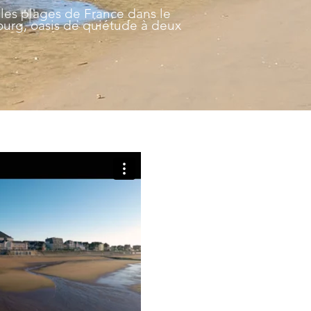
les plages de France dans le
urg, oasis de quiétude à deux