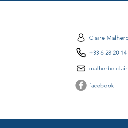
Claire Malher
+33 6 28 20 14
malherbe.clai
facebook