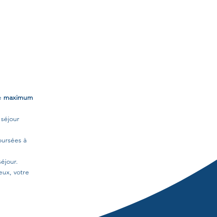
ée
maximum
 séjour
oursées à
éjour.
eux, votre