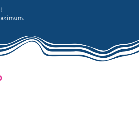
 !
 maximum.
6