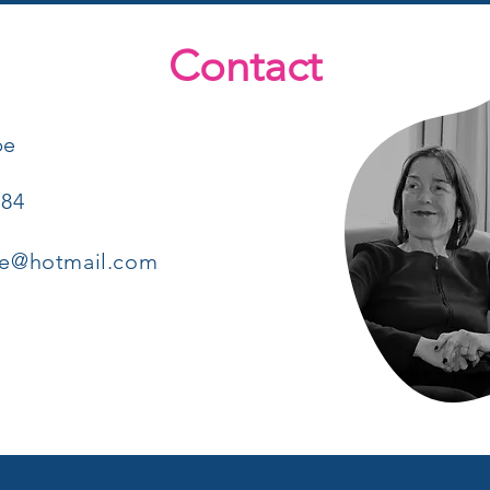
Contact
be
 84
re@hotmail.com