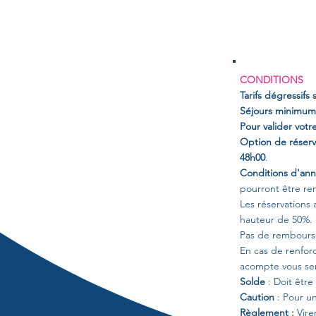
CONDITIONS
Tarifs dégressifs 
Séjours minimum 
Pour valider vot
Option de réserv
48h00
.
Conditions d'ann
pourront être r
Les réservations
hauteur de 50%.
Pas de rembourse
En cas de renfor
acompte vous se
Solde
: Doit être
Caution
: Pour u
Règlement :
Vire