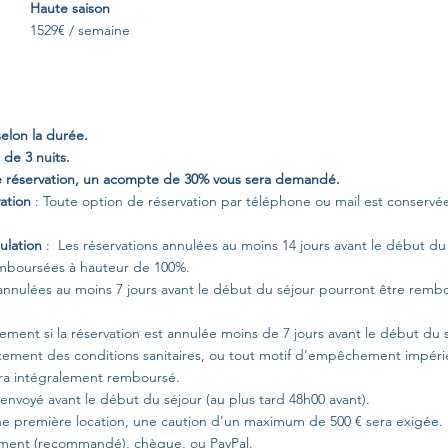
Haute saison
1529€ / semaine
selon la durée.
de 3 nuits.
re réservation, un acompte de 30% vous sera demandé.
ation
: Toute option de réservation par téléphone ou mail est conserv
ulation
: Les réservations annulées au moins 14 jours avant le début du
emboursées à hauteur de 100%.
 annulées au moins 7
jours avant le début du séjour pourront être remb
ment si la réservation est annulée moins de 7 jours avant le début du s
cement des conditions sanitaires, ou tout motif d'empêchement impéri
ra intégralement remboursé.
 envoyé avant le début du séjour (au plus tard 48h00 avant).
ne première location, une caution d'un maximum de 500 € sera exigée.
ment (recommandé), chèque, ou PayPal.