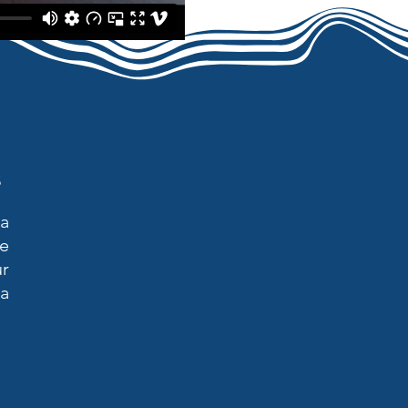
s
ra
e
ur
la