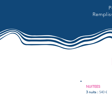
P
Remplis
NUITEES
3 nuits :
540 €