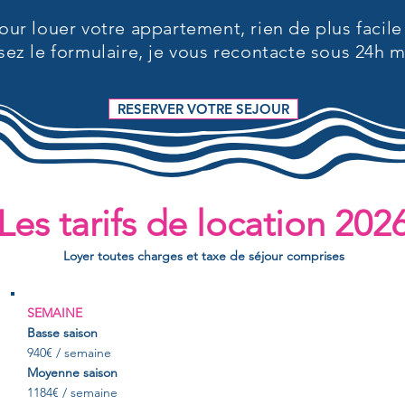
our louer votre appartement, rien de plus facile
sez le formulaire, je vous recontacte sous 24h
RESERVER VOTRE SEJOUR
Les tarifs de location 202
Loyer toutes charges et taxe de séjour comprises
SEMAINE
Basse saison
940€ / semaine
Moyenne saison
1184€ / semaine