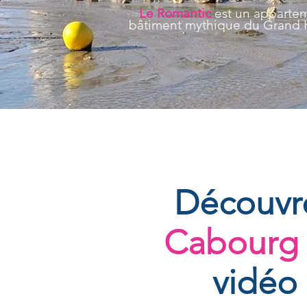
Le Romantic
est
un
appartem
bâtiment mythique du Grand Hô
Découvr
Cabourg
vidéo